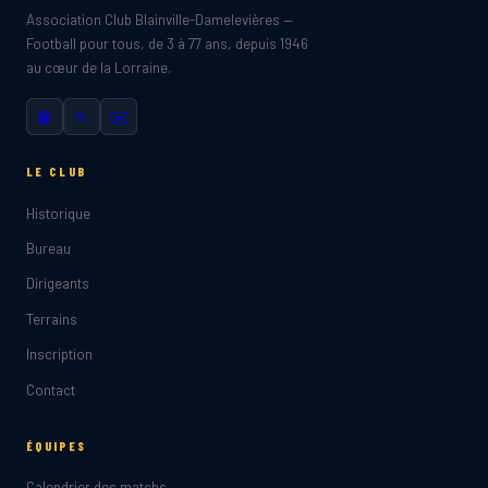
Association Club Blainville-Damelevières —
Football pour tous, de 3 à 77 ans, depuis 1946
au cœur de la Lorraine.
📘
🏃
✉️
LE CLUB
Historique
Bureau
Dirigeants
Terrains
Inscription
Contact
ÉQUIPES
Calendrier des matchs