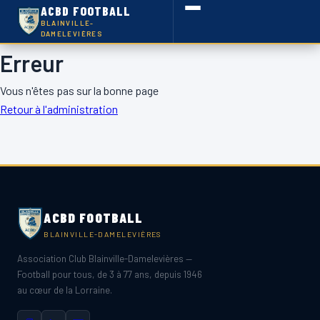
ACBD FOOTBALL
BLAINVILLE-
DAMELEVIÈRES
Erreur
Vous n'êtes pas sur la bonne page
Retour à l'administration
ACBD FOOTBALL
BLAINVILLE-DAMELEVIÈRES
Association Club Blainville-Damelevières —
Football pour tous, de 3 à 77 ans, depuis 1946
au cœur de la Lorraine.