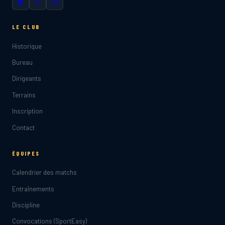
📘
🏃
✉️
LE CLUB
Historique
Bureau
Dirigeants
Terrains
Inscription
Contact
ÉQUIPES
Calendrier des matchs
Entraînements
Discipline
Convocations (SportEasy)